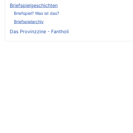
Briefspielgeschichten
Briefspiel? Was ist das?
Briefspielarchiv
Das Provinzzine - Fantholi
Neueste Beiträge - Crunch
Irmelin von Rothwilden
Wigdis von Rothwilden
Rabana und der weiße Hirsch
Rittergut Hirschquell
Brindan von Rothwilden
Rodegar Löwenkelch