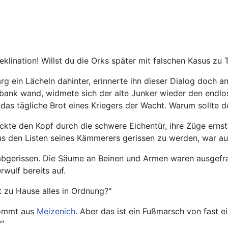
lination! Willst du die Orks später mit falschen Kasus zu 
rg ein Lächeln dahinter, erinnerte ihn dieser Dialog doch a
erbank wand, widmete sich der alte Junker wieder den endlos
das tägliche Brot eines Kriegers der Wacht. Warum sollte de
ckte den Kopf durch die schwere Eichentür, ihre Züge ernste
us den Listen seines Kämmerers gerissen zu werden, war auf
 abgerissen. Die Säume an Beinen und Armen waren ausgefrans
rwulf bereits auf.
st zu Hause alles in Ordnung?"
 kommt aus
Meizenich
. Aber das ist ein Fußmarsch von fast 
"