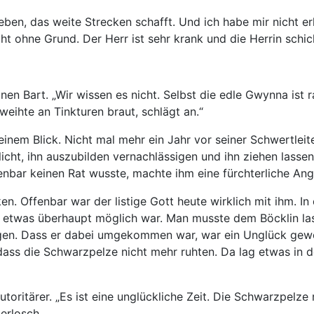
en, das weite Strecken schafft. Und ich habe mir nicht erl
t ohne Grund. Der Herr ist sehr krank und die Herrin schick
nen Bart. „Wir wissen es nicht. Selbst die edle Gwynna ist r
Geweihte an Tinkturen braut, schlägt an.“
inem Blick. Nicht mal mehr ein Jahr vor seiner Schwertleite
flicht, ihn auszubilden vernachlässigen und ihn ziehen lass
nbar keinen Rat wusste, machte ihm eine fürchterliche Ang
. Offenbar war der listige Gott heute wirklich mit ihm. In
o etwas überhaupt möglich war. Man musste dem Böcklin lass
gen. Dass er dabei umgekommen war, war ein Unglück gewes
, dass die Schwarzpelze nicht mehr ruhten. Da lag etwas in d
utoritärer. „Es ist eine unglückliche Zeit. Die Schwarzpelze
erlosch.