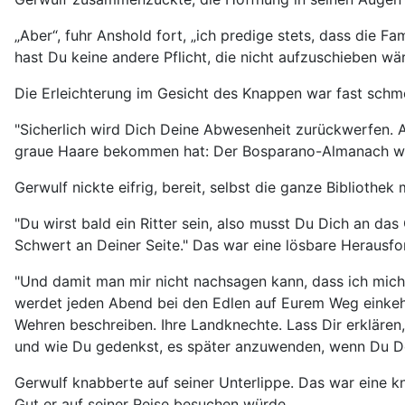
„Aber“, fuhr Anshold fort, „ich predige stets, dass die F
hast Du keine andere Pflicht, die nicht aufzuschieben wär
Die Erleichterung im Gesicht des Knappen war fast schm
"Sicherlich wird Dich Deine Abwesenheit zurückwerfen. A
graue Haare bekommen hat: Der Bosparano-Almanach wand
Gerwulf nickte eifrig, bereit, selbst die ganze Bibliothek
"Du wirst bald ein Ritter sein, also musst Du Dich an d
Schwert an Deiner Seite." Das war eine lösbare Herausfo
"Und damit man mir nicht nachsagen kann, dass ich mich
werdet jeden Abend bei den Edlen auf Eurem Weg einkehre
Wehren beschreiben. Ihre Landknechte. Lass Dir erklären,
und wie Du gedenkst, es später anzuwenden, wenn Du Dei
Gerwulf knabberte auf seiner Unterlippe. Das war eine kn
Gut er auf seiner Reise besuchen würde.