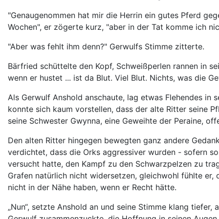
"Genaugenommen hat mir die Herrin ein gutes Pferd gegeb
Wochen", er zögerte kurz, "aber in der Tat komme ich nich
"Aber was fehlt ihm denn?" Gerwulfs Stimme zitterte.
Bärfried schüttelte den Kopf, Schweißperlen rannen in sei
wenn er hustet ... ist da Blut. Viel Blut. Nichts, was die 
Als Gerwulf Anshold anschaute, lag etwas Flehendes in se
konnte sich kaum vorstellen, dass der alte Ritter seine P
seine Schwester Gwynna, eine Geweihte der Peraine, offe
Den alten Ritter hingegen bewegten ganz andere Gedanken
verdichtet, dass die Orks aggressiver wurden - sofern s
versucht hatte, den Kampf zu den Schwarzpelzen zu tra
Grafen natürlich nicht widersetzen, gleichwohl fühlte er
nicht in der Nähe haben, wenn er Recht hätte.
„Nun“, setzte Anshold an und seine Stimme klang tiefer, a
Gerwulf zusammenzuckte, die Hoffnung in seinen Augen 