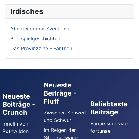
Irdisches
Abenteuer und Szenarien
Briefspielgeschichten
Das Provinzzine - Fantholi
Neueste
Beiträge -
Neueste
Fluff
Beliebteste
Beiträge -
Beiträge
Crunch
Zwischen Schwert
und Schwur
Variae sunt viae
Irmelin von
Im Reigen der
fortunae
Rothwilden
Silberschwäne