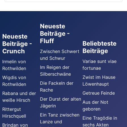
Neueste
Beiträge -
Neueste
Fluff
Beliebteste
Beiträge -
Beiträge
Crunch
Zwischen Schwert
und Schwur
Variae sunt viae
Irmelin von
Im Reigen der
fortunae
Rothwilden
Silberschwäne
Zwist im Hause
Wigdis von
Die Fackeln der
Löwenhaupt
Rothwilden
Rache
Getreue Feinde
Rabana und der
Der Durst der alten
weiße Hirsch
Aus der Not
Jägerin
geboren
Rittergut
Ein Tanz zwischen
Hirschquell
Eine Tragödie in
Lanze und
sechs Akten
Brindan von