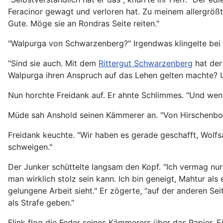
Feracinor gewagt und verloren hat. Zu meinem allergrößten
Gute. Möge sie an Rondras Seite reiten."
"Walpurga von Schwarzenberg?" Irgendwas klingelte bei 
"Sind sie auch. Mit dem
Rittergut Schwarzenberg
hat der 
Walpurga ihren Anspruch auf das Lehen gelten machte? 
Nun horchte Freidank auf. Er ahnte Schlimmes. "Und wenn
Müde sah Anshold seinen Kämmerer an. "Von Hirschenbo
Freidank keuchte. "Wir haben es gerade geschafft, Wolfs
schweigen."
Der Junker schüttelte langsam den Kopf. "Ich vermag nur
man wirklich stolz sein kann. Ich bin geneigt, Mahtur al
gelungene Arbeit sieht." Er zögerte, "auf der anderen Se
als Strafe geben."
Flink flog die Feder seines Kämmerers über das Papier.