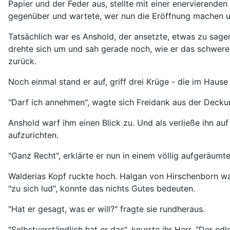
Papier und der Feder aus, stellte mit einer enervierende
gegenüber und wartete, wer nun die Eröffnung machen u
Tatsächlich war es Anshold, der ansetzte, etwas zu sagen.
drehte sich um und sah gerade noch, wie er das schwere
zurück.
Noch einmal stand er auf, griff drei Krüge - die im Hause E
"Darf ich annehmen", wagte sich Freidank aus der Decku
Anshold warf ihm einen Blick zu. Und als verließe ihn auf
aufzurichten.
"Ganz Recht", erklärte er nun in einem völlig aufgeräum
Walderias Kopf ruckte hoch. Halgan von Hirschenborn wa
"zu sich lud", konnte das nichts Gutes bedeuten.
"Hat er gesagt, was er will?" fragte sie rundheraus.
"Selbstverständlich hat er das", knurrte ihr Herr. "Der