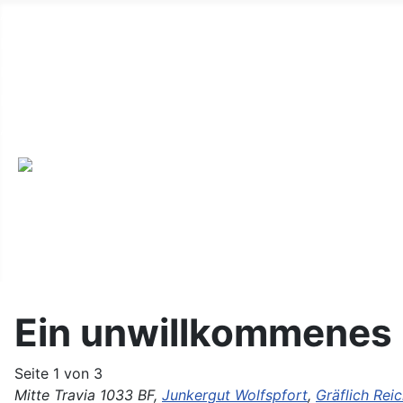
Alte Webseite
Links
Impressum
Datenschutz
Anmeldung
Ein unwillkommenes
Seite 1 von 3
Mitte Travia 1033 BF,
Junkergut Wolfspfort
,
Gräflich Rei