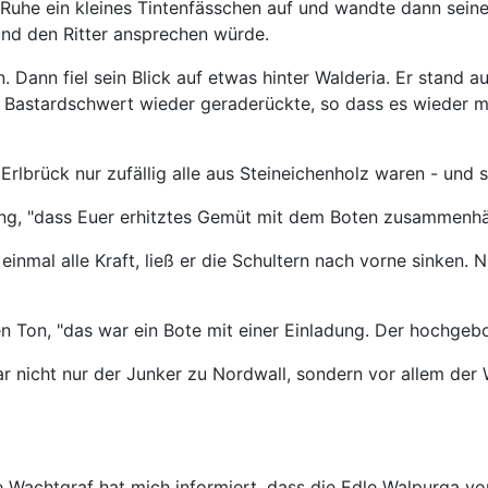
n Ruhe ein kleines Tintenfässchen auf und wandte dann seine
nd den Ritter ansprechen würde.
 Dann fiel sein Blick auf etwas hinter Walderia. Er stand a
 Bastardschwert wieder geraderückte, so dass es wieder mi
rlbrück nur zufällig alle aus Steineichenholz waren - und ste
ng, "dass Euer erhitztes Gemüt mit dem Boten zusammenhän
 einmal alle Kraft, ließ er die Schultern nach vorne sinken
ten Ton, "das war ein Bote mit einer Einladung. Der hochge
r nicht nur der Junker zu Nordwall, sondern vor allem der
 edle Wachtgraf hat mich informiert, dass die Edle Walpurg