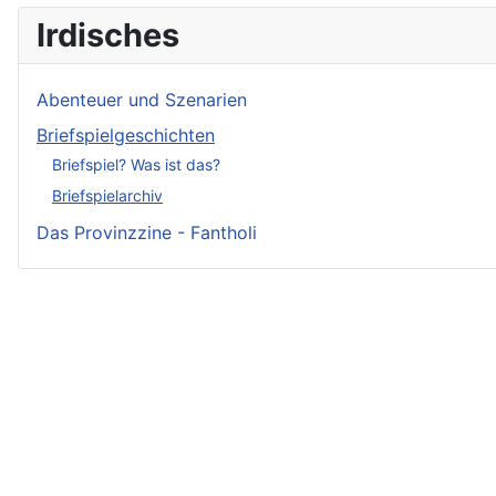
Irdisches
Abenteuer und Szenarien
Briefspielgeschichten
Briefspiel? Was ist das?
Briefspielarchiv
Das Provinzzine - Fantholi
Neueste Beiträge - Crunch
Irmelin von Rothwilden
Wigdis von Rothwilden
Rabana und der weiße Hirsch