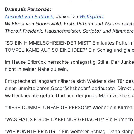
Dramatis Personae:
Anshold von Erlbrück
, Junker zu
Wolfspfort
Walderia von Hohenwald. Erste Ritterin und Waffenmeist
Thorolf Freidank, Haushofmeister, Scriptor und Kämmere
"SO EIN HIMMELSCHREIENDER MIST" Ein lautes Poltern
TOMPEL KÄME AUF SO EINE IDEE?" Ein Schlag und gleich 
Im Hause Erlbrück herrschte schlagartig Stille. Der Jun
nicht in seiner Nähe zu sein.
Entsprechend langsam näherte sich Walderia der Tür des
einen unmittelbaren Gesprächsbedarf bedeutete. Direkt vo
Waffenknechte getan. Und nun der junge Mann wirkte sich
"DIESE DUMME, UNFÄHIGE PERSON!" Wieder ein Klirren – 
"WAS HAT SIE SICH DABEI NUR GEDACHT!" Ein Humpen z
"WIE KONNTE ER NUR..." Ein weiterer Schlag. Dann klang