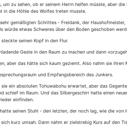
um zu sehen, ob er seinem Herrn helfen müsste, aber die Ritt
t in die Höhle des Wolfes treten musste.
 sehr gemäßigten Schrittes - Freidank, der Haushofmeister
e, als würde etwas Schweres über den Boden geschoben wer
steckte seinen Kopf in den Flur.
ine einladende Geste in den Raum zu machen und dann vorzuge
sen, aber das hätte sich kaum geziemt. Also nahm sie ihre
 Besprechungsraum und Empfangsbereich des Junkers.
sie ein absoluten Tohuwabohu erwartet, aber das Gegenteil w
nd schief im Raum. Und das Silbergeschirr hatte einen neu
wieder einfinden.
hatte seinen Stuhl - den letzten, der noch lag, wie die v
t und sich kurz umsah. Dann nahm er zielstrebig Kurs auf de