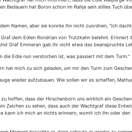
 Bedauern hat Boron schon im Rahja sein stilles Tuch über i
dem Namen, aber sie konnte ihn nicht zuordnen, "ich dacht
Graf dem Edlen Rondrian von Trutzkahn belehnt. Erinnert ih
Und Graf Emmeran gab ihr nicht etwa das beanspruchte Leh
 die Edle nun verstorben ist, was passiert mit dem Turm."
rn hat mich zu sich geladen, um mir den Turm zum Gesche
auge wieder aufzubauen. Wie sollen wir es schaffen, Mathu
 zu hoffen, dass der Hirschenborn uns wirklich ein Gesche
s ein Zeichen zu sehen, dass auch der Wachtgraf diese Entwi
ite kann ich mich an nichts erinnern, womit ich ihn oder de
 Einen Moment brauchte er, dann schaute er wieder zu sein