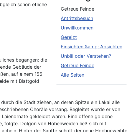
Obgleich schon etliche
Getreue Feinde
Antrittsbesuch
Unwillkommen
Gereizt
Einsichten &amp; Absichten
Unbill oder Verstehen?
uliches begangen: die
Getreue Feinde
ehende Gebäude der
roßen, auf einem 155
Alle Seiten
ide mit Blattgold
rch die Stadt ziehen, an deren Spitze ein Lakai alle
geschriebenen Choräle vorsang. Begleitet wurde er von
 Laienornate gekleidet waren. Eine offene goldene
, folgte. Dolgon von Hohenweiden ließ sich mit
ächeln. Hinter der Sänfte schritt der neue Hochgeweihte