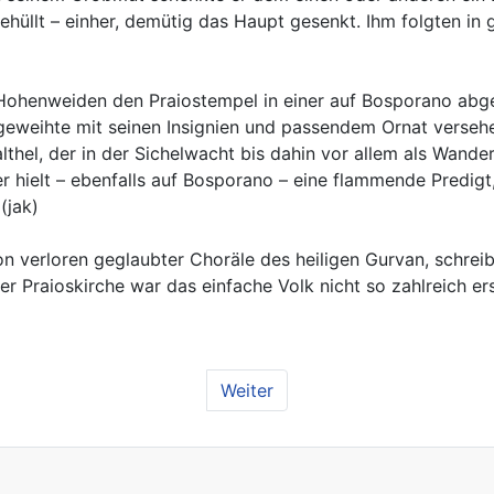
hüllt – einher, demütig das Haupt gesenkt. Ihm folgten in 
enweiden den Praiostempel in einer auf Bosporano abgeha
chgeweihte mit seinen Insignien und passendem Ornat vers
thel, der in der Sichelwacht bis dahin vor allem als Wanderp
r hielt – ebenfalls auf Bosporano – eine flammende Predig
(jak)
n verloren geglaubter Choräle des heiligen Gurvan, schreibe
er Praioskirche war das einfache Volk nicht so zahlreich er
Weiter