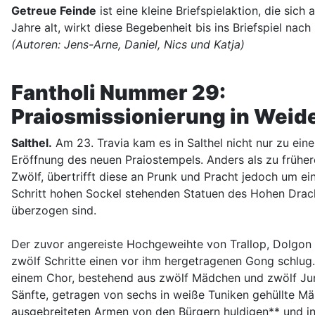
Getreue Feinde
ist eine kleine Briefspielaktion, die sic
Jahre alt, wirkt diese Begebenheit bis ins Briefspiel nach .
(Autoren: Jens-Arne, Daniel, Nics und Katja)
Fantholi Nummer 29:
Praiosmissionierung in Weide
Salthel.
Am 23. Travia kam es in Salthel nicht nur zu ei
Eröffnung des neuen Praiostempels. Anders als zu früher
Zwölf, übertrifft diese an Prunk und Pracht jedoch um ein
Schritt hohen Sockel stehenden Statuen des Hohen Drache
überzogen sind.
Der zuvor angereiste Hochgeweihte von Trallop, Dolgon 
zwölf Schritte einen vor ihm hergetragenen Gong schlug. 
einem Chor, bestehend aus zwölf Mädchen und zwölf Junge
Sänfte, getragen von sechs in weiße Tuniken gehüllte Mä
ausgebreiteten Armen von den Bürgern huldigen** und in