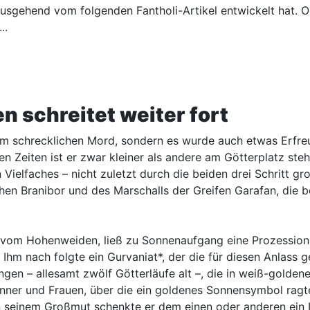
h ausgehend vom folgenden Fantholi-Artikel entwickelt hat. 
..
n schreitet weiter fort
nem schrecklichen Mord, sondern es wurde auch etwas Erfre
en Zeiten ist er zwar kleiner als andere am Götterplatz st
 Vielfaches – nicht zuletzt durch die beiden drei Schritt g
n Branibor und des Marschalls der Greifen Garafan, die be
vom Hohenweiden, ließ zu Sonnenaufgang eine Prozession du
Ihm nach folgte ein Gurvaniat*, der die für diesen Anlass 
n – allesamt zwölf Götterläufe alt –, die in weiß-goldene
nner und Frauen, über die ein goldenes Sonnensymbol ragte
 seinem Großmut schenkte er dem einen oder anderen ein L