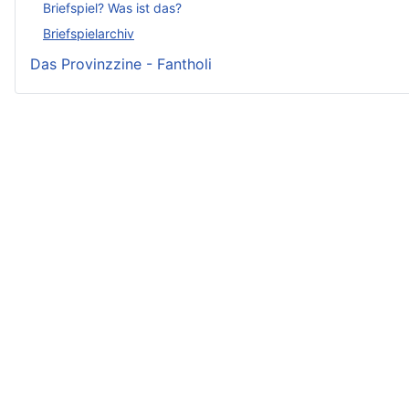
Briefspiel? Was ist das?
Briefspielarchiv
Das Provinzzine - Fantholi
Neueste Beiträge - Crunch
Irmelin von Rothwilden
Wigdis von Rothwilden
Rabana und der weiße Hirsch
Rittergut Hirschquell
Brindan von Rothwilden
Rodegar Löwenkelch
Rossgilda von Rauheneck