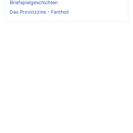
Briefspielgeschichten
Das Provinzzine - Fantholi
Neueste
Beiträge -
Neueste
Fluff
Beliebteste
Beiträge -
Beiträge
Crunch
Zwischen Schwert
und Schwur
Variae sunt viae
Irmelin von
Im Reigen der
fortunae
Rothwilden
Silberschwäne
Zwist im Hause
Wigdis von
Die Fackeln der
Löwenhaupt
Rothwilden
Rache
Getreue Feinde
Rabana und der
Der Durst der alten
weiße Hirsch
Aus der Not
Jägerin