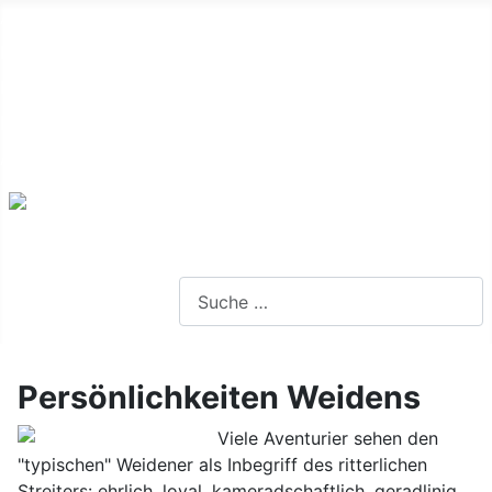
Alte Webseite
Links
Impressum
Datenschutz
Anmeldung
Webseite durchsuchen
Persönlichkeiten Weidens
Viele Aventurier sehen den
"typischen" Weidener als Inbegriff des ritterlichen
Streiters: ehrlich, loyal, kameradschaftlich, geradlinig,