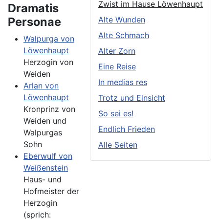
Zwist im Hause Löwenhaupt
Dramatis
Personae
Alte Wunden
Alte Schmach
Walpurga von
Löwenhaupt
Alter Zorn
Herzogin von
Eine Reise
Weiden
In medias res
Arlan von
Löwenhaupt
Trotz und Einsicht
Kronprinz von
So sei es!
Weiden und
Endlich Frieden
Walpurgas
Sohn
Alle Seiten
Eberwulf von
Weißenstein
Haus- und
Hofmeister der
Herzogin
(sprich: