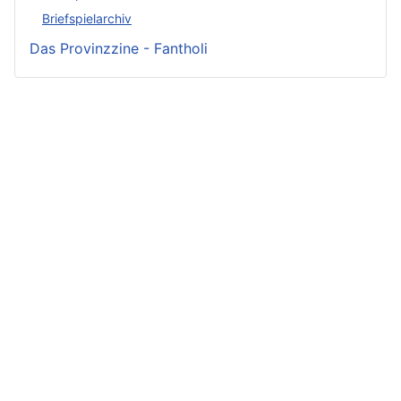
Briefspielarchiv
Das Provinzzine - Fantholi
Neueste
Beiträge -
Neueste
Beliebteste
Fluff
Beiträge -
Beiträge
Crunch
Zwischen Schwert
Variae sunt viae
und Schwur
Irmelin von
fortunae
Im Reigen der
Rothwilden
Zwist im Hause
Silberschwäne
Wigdis von
Löwenhaupt
Die Fackeln der
Rothwilden
Getreue Feinde
Rache
Rabana und der
Eine Tragödie in
Der Durst der alten
weiße Hirsch