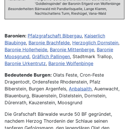
'Goldleinspindel' der Baronin Erlgard von Wolfenbinge
Besonderheiten:
Bärnwald mit Pandlarilsquelle, Lange Klamm,
Nachtschattens Turm, Rieshügel, Vana-Wald
Baronien:
Pfalzgrafschaft Bibergau
,
Kaiserlich
Blaubinge
,
Baronie Brachfelde
,
Herzoglich Dornstein
,
Baronie Hollerheide
,
Baronie Mittenberge
,
Baronie
Moosgrund
,
Gräflich Pallingen
, Stadtmark Trallop,
Baronie Urkentrutz
,
Baronie Wolfenbinge
Bedeutende Burgen:
Olats Feste, Cron-Feste
Dragentodt, Ordensfeste Rhodenstein, Pfalz
Biberstein, Burgen Argenfels,
Anbalsaith
, Auenwacht,
Blauenburg, Blauenstein, Distelstein, Dornstein,
Dûrenrath, Kauzenstein, Moosgrund
Die Grafschaft Bärwalde wurde 50 BF gegründet,
nachdem Herzog Thordenin der Schlaue seinen
tapferen Gefolgsmann, den legendären Olat den