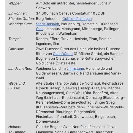
Wappen:
Auf Gold ein aufrechter, hersehender Luchs in
Schwarz
Einwohner:
34.000 nach Census Comitatum 1032 BF
Sitz des Grafen:
Burg Rotdorn in
Gräflich Pallingen
Wichtige Orte:
Stadt Balsaith
, Blauenburg, Dornstein, Dûrensend,
Olat
, Leinhaus, Moosgrund, Mittenberge, Pallingen,
Rhodenstein, Wulfenhain
Tempel:
Rondra, Efferd, Travia, Hesinde, Firun, Peraine,
Ingerimm, Ifirn
Garnison:
Zwei Dutzend Ritter des Hains, ein halbes Dutzend
Ritter von
Olats Wacht
(Gräfliche Garde), ein Banner
Bogner von Olats Schar, eine Rotte Burgwachen
Goldluchse (Olats Feste)
Landschaften:
Weidener Land (mit
Ifirnstann
, Hollerheide und
Güldenwiesen), Bärnwald, Pandlarilauen und Vana-
Wald
Wege und
Alte Straße (Trallop-Balsaith-Nordhag), Reichsstraße
Flüsse:
II (nach Trallop), Seeweg (Trallop-Olat, am Ufer des
Neunaugensees), Olats Wall (Olat-Beonfirn), Alter
Weg (Leinhaus-Rhodenstein), Dornstieg (Blauenburg–
Perainefelden–Dornstein–Südhag); Binger Stieg
(Kauzenstein–Perainefelden–Eichelhain–Weidenfeld–
Dûrensend–Blaubinge–Bingenbrück);
Finsterbach, Pandlaril, Grünwasser, Bingenbach,
Dornenwasser
Helden:
Olat der Bogner, Avon Nordfalk, Ifirnsmaid Lirilya
Talismane:
Fialgralwa-Schale, Grafenschwert 'Bärentöter',