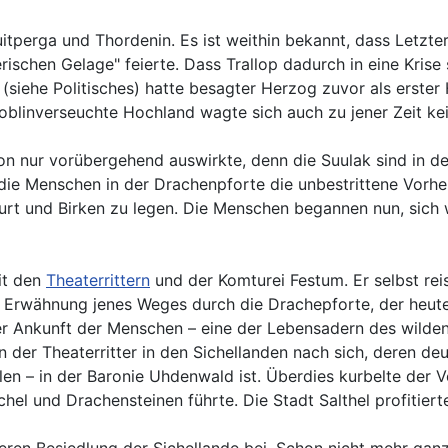
uitperga und Thordenin. Es ist weithin bekannt, dass Letzt
chen Gelage" feierte. Dass Trallop dadurch in eine Krise stü
 (siehe Politisches) hatte besagter Herzog zuvor als erste
 goblinverseuchte Hochland wagte sich auch zu jener Zeit 
on nur vorübergehend auswirkte, denn die Suulak sind in der
die Menschen in der Drachenpforte die unbestrittene Vorhe
furt und Birken zu legen. Die Menschen begannen nun, sich 
it den
Theaterrittern
und der Komturei Festum. Er selbst re
iche Erwähnung jenes Weges durch die Drachepforte, der he
der Ankunft der Menschen – eine der Lebensadern des wilde
er Theaterritter in den Sichellanden nach sich, deren deut
llen – in der Baronie Uhdenwald ist. Überdies kurbelte der
hel und Drachensteinen führte. Die Stadt Salthel profitiert