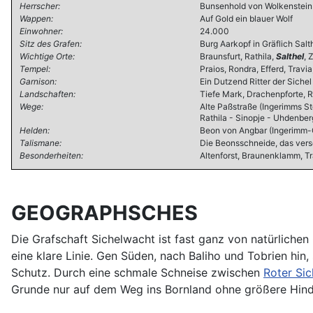
Herrscher:
Bunsenhold von Wolkenstein
Wappen:
Auf Gold ein blauer Wolf
Einwohner:
24.000
Sitz des Grafen:
Burg Aarkopf in Gräflich Salt
Wichtige Orte:
Braunsfurt, Rathila,
Salthel
, 
Tempel:
Praios, Rondra, Efferd, Travi
Garnison:
Ein Dutzend Ritter der Siche
Landschaften:
Tiefe Mark, Drachenpforte, 
Wege:
Alte Paßstraße (Ingerimms St
Rathila - Sinopje - Uhdenbe
Helden:
Beon von Angbar (Ingerimm-G
Talismane:
Die Beonsschneide, das ver
Besonderheiten:
Altenforst, Braunenklamm, T
GEOGRAPHSCHES
Die Grafschaft Sichelwacht ist fast ganz von natürlich
eine klare Linie. Gen Süden, nach Baliho und Tobrien hin
Schutz. Durch eine schmale Schneise zwischen
Roter Sic
Grunde nur auf dem Weg ins Bornland ohne größere Hinde