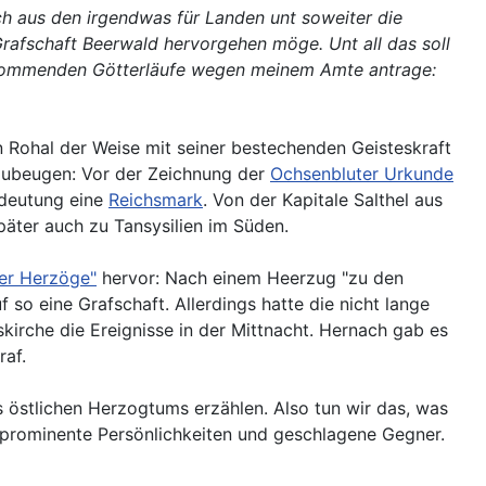
h aus den irgendwas für Landen unt soweiter die
 Grafschaft Beerwald hervorgehen möge. Unt all das soll
ie kommenden Götterläufe wegen meinem Amte antrage:
n Rohal der Weise mit seiner bestechenden Geisteskraft
zubeugen: Vor der Zeichnung der
Ochsenbluter Urkunde
edeutung eine
Reichsmark
. Von der Kapitale Salthel aus
äter auch zu Tansysilien im Süden.
der Herzöge"
hervor: Nach einem Heerzug "zu den
so eine Grafschaft. Allerdings hatte die nicht lange
kirche die Ereignisse in der Mittnacht. Hernach gab es
raf.
s östlichen Herzogtums erzählen. Also tun wir das, was
er prominente Persönlichkeiten und geschlagene Gegner.