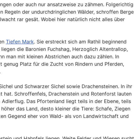
wingen oder auch nur ansatzweise zu zähmen. Folgerichtig
en Regeln der undurchdringlichen Wälder, schroffen Berge
wacht rar gesät. Wobei hier natürlich nicht alles über
ten
Tiefen Mark
. Sie erstreckt sich am Rathil beginnend
liegen die Baronien Fuchshag, Herzoglich Altentrallop,
nn man mit kleinen Abstrichen auch dazu zählen. In
bt genug Platz für die Zucht von Rindern und Pferden,
.
Sichel und Schwarzer Sichel sowie Drachensteinen. In ihr
 hat. Schroffenfels, Drachenstein und Rotenforst lauten
dlerflug. Das Pfortenland liegt teils in der Ebene, teils
öher das Land, desto kleiner die Tiere: Schafe, Ziegen
en Gegend eher von Wald- als von Landwirtschaft und
stein und Hahnfels liegen. Weite Felder und Wiesen sucht