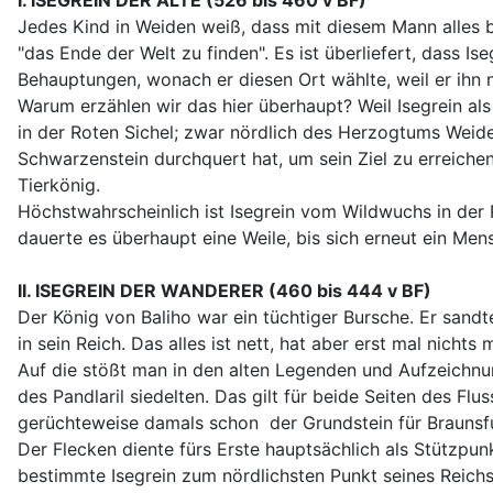
I. ISEGREIN DER ALTE (526 bis 460 v BF)
Jedes Kind in Weiden weiß, dass mit diesem Mann alles 
"das Ende der Welt zu finden". Es ist überliefert, dass 
Behauptungen, wonach er diesen Ort wählte, weil er ihn n
Warum erzählen wir das hier überhaupt? Weil Isegrein al
in der Roten Sichel; zwar nördlich des Herzogtums Weide
Schwarzenstein durchquert hat, um sein Ziel zu erreichen
Tierkönig.
Höchstwahrscheinlich ist Isegrein vom Wildwuchs in der 
dauerte es überhaupt eine Weile, bis sich erneut ein Me
II. ISEGREIN DER WANDERER (460 bis 444 v BF)
Der König von Baliho war ein tüchtiger Bursche. Er sandt
in sein Reich. Das alles ist nett, hat aber erst mal nichts
Auf die stößt man in den alten Legenden und Aufzeichnun
des Pandlaril siedelten. Das gilt für beide Seiten des F
gerüchteweise damals schon der Grundstein für Braunsfu
Der Flecken diente fürs Erste hauptsächlich als Stützpun
bestimmte Isegrein zum nördlichsten Punkt seines Reichs u