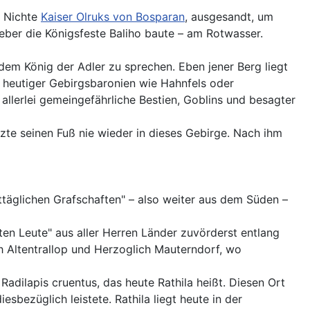
r Nichte
Kaiser Olruks von Bosparan
, ausgesandt, um
lieber die Königsfeste Baliho baute – am Rotwasser.
em König der Adler zu sprechen. Eben jener Berg liegt
e heutiger Gebirgsbaronien wie Hahnfels oder
 allerlei gemeingefährliche Bestien, Goblins und besagter
zte seinen Fuß nie wieder in dieses Gebirge. Nach ihm
ittäglichen Grafschaften" – also weiter aus dem Süden –
ten Leute" aus aller Herren Länder zuvörderst entlang
ich Altentrallop und Herzoglich Mauterndorf, wo
adilapis cruentus, das heute Rathila heißt. Diesen Ort
sbezüglich leistete. Rathila liegt heute in der