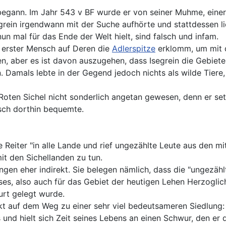
begann. Im Jahr 543 v BF wurde er von seiner Muhme, eine
Isegrein irgendwann mit der Suche aufhörte und stattdessen 
un mal für das Ende der Welt hielt, sind falsch und infam.
s erster Mensch auf Deren die
Adlerspitze
erklomm, um mit d
n, aber es ist davon auszugehen, dass Isegrein die Gebiet
. Damals lebte in der Gegend jedoch nichts als wilde Tiere,
Roten Sichel nicht sonderlich angetan gewesen, denn er set
nsch dorthin bequemte.
e Reiter "in alle Lande und rief ungezählte Leute aus den m
 mit den Sichellanden zu tun.
gen eher indirekt. Sie belegen nämlich, dass die "ungezähl
lusses, also auch für das Gebiet der heutigen Lehen Herzogl
rt gelegt wurde.
kt auf dem Weg zu einer sehr viel bedeutsameren Siedlung: R
nd hielt sich Zeit seines Lebens an einen Schwur, den er die