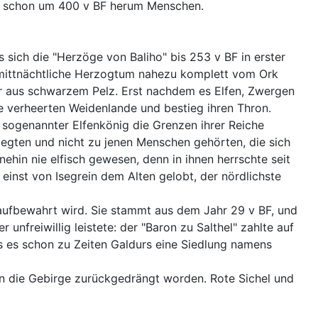
ten schon um 400 v BF herum Menschen.
sich die "Herzöge von Baliho" bis 253 v BF in erster
as mittnächtliche Herzogtum nahezu komplett vom Ork
er aus schwarzem Pelz. Erst nachdem es Elfen, Zwergen
e verheerten Weidenlande und bestieg ihren Thron.
 sogenannter Elfenkönig die Grenzen ihrer Reiche
pflegten und nicht zu jenen Menschen gehörten, die sich
ehin nie elfisch gewesen, denn in ihnen herrschte seit
 einst von Isegrein dem Alten gelobt, der nördlichste
 aufbewahrt wird. Sie stammt aus dem Jahr 29 v BF, und
unfreiwillig leistete: der "Baron zu Salthel" zahlte auf
ass es schon zu Zeiten Galdurs eine Siedlung namens
in die Gebirge zurückgedrängt worden. Rote Sichel und