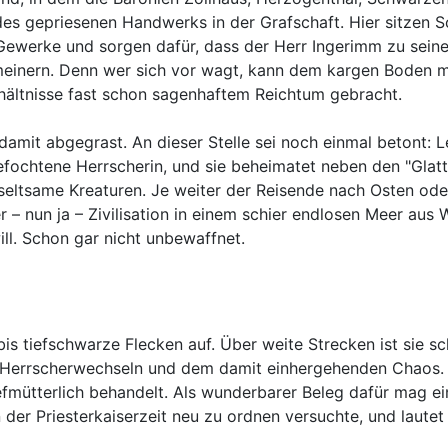
s gepriesenen Handwerks in der Grafschaft. Hier sitzen Sch
 Gewerke und sorgen dafür, dass der Herr Ingerimm zu sein
gemeinern. Denn wer sich vor wagt, kann dem kargen Boden 
rhältnisse fast schon sagenhaftem Reichtum gebracht.
damit abgegrast. An dieser Stelle sei noch einmal betont:
gefochtene Herrscherin, und sie beheimatet neben den "Glat
d seltsame Kreaturen. Je weiter der Reisende nach Osten od
er – nun ja – Zivilisation in einem schier endlosen Meer a
ll. Schon gar nicht unbewaffnet.
is tiefschwarze Flecken auf. Über weite Strecken ist sie sc
gen Herrscherwechseln und dem damit einhergehenden Chaos
iefmütterlich behandelt. Als wunderbarer Beleg dafür mag ei
er Priesterkaiserzeit neu zu ordnen versuchte, und lautet 