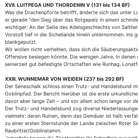
XVII. LUITPEGA UND THORDENIN V (131 bis 134 BF)
Was die Drachenpforte betrifft, änderte sich das unter L
er gerade "den Sieg über das Rotgepelz in einem schinderis
wichtiger: An der Seite des Adelsgeschlechts von Salthel
Vorstoß tief in die Sichellande hinein unternommen. Ins
blankgeputzt.
Wir wollen nicht verhehlen, dass sich die Säuberungsakti
Offensive besiegen könnte. Die wenigen Jahre, in denen 
seinerzeit gut befestigte Ortschaften wie Runhag, Lonat
XXIII. WUNNEMAR VON WEIDEN (237 bis 292 BF)
Der Seneschalk schloss einen Trutz- und Handelsbund m
Goblinpfad. Der Bericht hierüber ist die erste urkundl
davor aber lange Zeit – und vor allem schon lange vor 
Der Trutz- und Handelsbund zog diverse Niederlassungen d
vielmehr: deren Ruinen, denn das Gemäuer ist halb verfa
zu einer ersten Sternstunde der Lande zwischen Roter Sic
Raubritter/Goblinstamm.