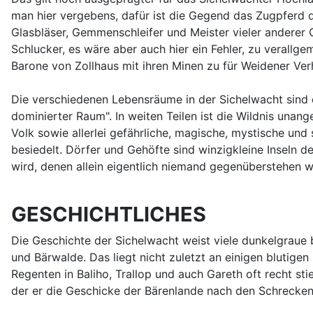
man hier vergebens, dafür ist die Gegend das Zugpferd de
Glasbläser, Gemmenschleifer und Meister vieler anderer
Schlucker, es wäre aber auch hier ein Fehler, zu verall
Barone von Zollhaus mit ihren Minen zu für Weidener Ve
Die verschiedenen Lebensräume in der Sichelwacht sind 
dominierter Raum". In weiten Teilen ist die Wildnis unan
Volk sowie allerlei gefährliche, magische, mystische un
besiedelt. Dörfer und Gehöfte sind winzigkleine Inseln d
wird, denen allein eigentlich niemand gegenüberstehen wi
GESCHICHTLICHES
Die Geschichte der Sichelwacht weist viele dunkelgraue b
und Bärwalde. Das liegt nicht zuletzt an einigen bluti
Regenten in Baliho, Trallop und auch Gareth oft recht st
der er die Geschicke der Bärenlande nach den Schrecken d