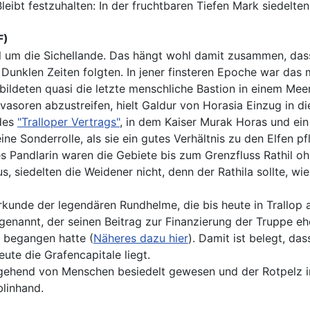
Bleibt festzuhalten: In der fruchtbaren Tiefen Mark siedel
F)
 um die Sichellande. Das hängt wohl damit zusammen, dass 
ie Dunklen Zeiten folgten. In jener finsteren Epoche war d
bildeten quasi die letzte menschliche Bastion in einem Me
soren abzustreifen, hielt Galdur von Horasia Einzug in di
 des
"Tralloper Vertrags"
, in dem Kaiser Murak Horas und ein
ine Sonderrolle, als sie ein gutes Verhältnis zu den Elfen 
es Pandlarin waren die Gebiete bis zum Grenzfluss Rathil ohn
, siedelten die Weidener nicht, denn der Rathila sollte, wie
rkunde der legendären Rundhelme, die bis heute in Trallop
enannt, der seinen Beitrag zur Finanzierung der Truppe eher 
b begangen hatte (
Näheres dazu hier
). Damit ist belegt, d
eute die Grafencapitale liegt.
eitgehend von Menschen besiedelt gewesen und der Rotpelz 
blinhand.