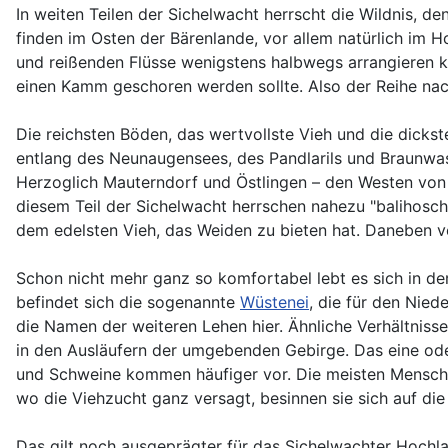
In weiten Teilen der Sichelwacht herrscht die Wildnis, d
finden im Osten der Bärenlande, vor allem natürlich im 
und reißenden Flüsse wenigstens halbwegs arrangieren könn
einen Kamm geschoren werden sollte. Also der Reihe nac
Die reichsten Böden, das wertvollste Vieh und die dicks
entlang des Neunaugensees, des Pandlarils und Braunwasse
Herzoglich Mauterndorf und Östlingen – den Westen von B
diesem Teil der Sichelwacht herrschen nahezu "balihosche
dem edelsten Vieh, das Weiden zu bieten hat. Daneben v
Schon nicht mehr ganz so komfortabel lebt es sich in d
befindet sich die sogenannte
Wüstenei
, die für den Nie
die Namen der weiteren Lehen hier. Ähnliche Verhältnisse –
in den Ausläufern der umgebenden Gebirge. Das eine oder
und Schweine kommen häufiger vor. Die meisten Mens
wo die Viehzucht ganz versagt, besinnen sie sich auf d
Das gilt noch ausgeprägter für das Sichelwachter Hochla