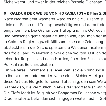
Sichelwacht, und zwar in der reichen Baronie Fuchshag. 
XII. GALDUR DER WEISE VON HORASIA (31 v BF bis 2 B
Nach Isegrein dem Wanderer ward es bald 500 Jahre still
Linie mit Baliho und Trallop beschäftigten und darauf d
eingenommen. Die Grafen von Trallop und ihre Getreuen 
und Menschen gemeinsam gelungen war, das Joch der Inva
In Galdurs Regierungszeit fällt zum einen die Zeichnung
absteckten. In der Sache spielten die Weidener insofern e
das freie Land im Norden einverleiben wollten. Östlich d
jeher der Rotpelz. Und nach Norden, über den Fluss hinaus
Punkt ihres Reiches bleiben.
Ein weiteres Dokument aus jener Zeit ist die Gründungsu
in ihr ist unter anderem der Name eines Sichler Adeligen g
diese Art das Blutgeld für einen Totschlag, den sein Wei
Salthel gab, die vermutlich in etwa da verortet war, wo h
Die Tiefe Mark ist folglich vor Bosparans Fall schon w
Drachenpforte befanden sich hingegen weiter fest in Go