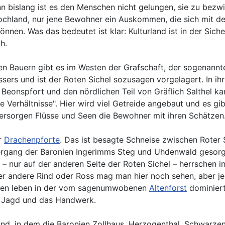
enn bislang ist es den Menschen nicht gelungen, sie zu bez
Hochland, nur jene Bewohner ein Auskommen, die sich mit d
en. Was das bedeutet ist klar: Kulturland ist in der Sichel
h.
ten Bauern gibt es im Westen der Grafschaft, der sogenann
rs und ist der Roten Sichel sozusagen vorgelagert. In ihr 
eonspfort und den nördlichen Teil von Gräflich Salthel ka
 Verhältnisse". Hier wird viel Getreide angebaut und es gi
ersorgen Flüsse und Seen die Bewohner mit ihren Schätzen
er
Drachenpforte
. Das ist besagte Schneise zwischen Roter 
dergang der Baronien Ingerimms Steg und Uhdenwald gesorgt
 nur auf der anderen Seite der Roten Sichel – herrschen in A
 andere Rind oder Ross mag man hier noch sehen, aber je h
chen leben in der vom sagenumwobenen
Altenforst
dominiert
ie Jagd und das Handwerk.
nd, in dem die Baronien Zollhaus, Herzogenthal, Schwarzen