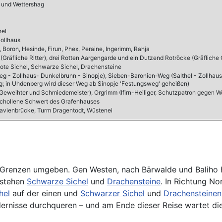
 und Wettershag
hel
Zollhaus
a, Boron, Hesinde, Firun, Phex, Peraine, Ingerimm, Rahja
l (Gräfliche Ritter), drei Rotten Aargengarde und ein Dutzend Rotröcke (Gräfliche
Rote Sichel, Schwarze Sichel, Drachensteine
eg - Zollhaus- Dunkelbrunn - Sinopje), Sieben-Baronien-Weg (Salthel - Zollhaus
rg; in Uhdenberg wird dieser Weg ab Sinopje 'Festungsweg' geheißen)
eweihter und Schmiedemeister), Orgrimm (Ifirn-Heiliger, Schutzpatron gegen W
schollene Schwert des Grafenhauses
ravienbrücke, Turm Dragentodt, Wüstenei
en Grenzen umgeben. Gen Westen, nach Bärwalde und Baliho 
, stehen
Schwarze Sichel
und
Drachensteine
. In Richtung No
hel
auf der einen und
Schwarzer Sichel
und
Drachensteinen
rnisse durchqueren – und am Ende dieser Reise wartet die