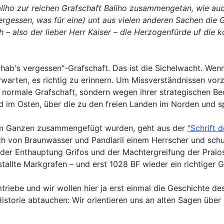
liho zur reichen Grafschaft Baliho zusammengetan, wie auc
vergessen, was für eine) unt aus vielen anderen Sachen die
h – also der lieber Herr Kaiser – die Herzogenfürde uf d
 hab's vergessen"-Grafschaft. Das ist die Sichelwacht. Wen
arten, es richtig zu erinnern. Um Missverständnissen vor
e normale Grafschaft, sondern wegen ihrer strategischen B
im Osten, über die zu den freien Landen im Norden und sp
nem Ganzen zusammengefügt wurden, geht aus der
"Schrift 
ch von Braunwasser und Pandlaril einem Herrscher und schuf 
 der Enthauptung Grifos und der Machtergreifung der Praios
tallte Markgrafen – und erst 1028 BF wieder ein richtiger G
triebe und wir wollen hier ja erst einmal die Geschichte de
 Historie abtauchen: Wir orientieren uns an alten Sagen üb