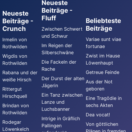
Neueste
Beiträge -
Neueste
Fluff
Beliebteste
Beiträge -
Beiträge
Crunch
Zwischen Schwert
und Schwur
Variae sunt viae
Irmelin von
Im Reigen der
fortunae
Rothwilden
Silberschwäne
Zwist im Hause
Wigdis von
Die Fackeln der
Löwenhaupt
Rothwilden
Rache
Getreue Feinde
Rabana und der
Der Durst der alten
weiße Hirsch
Aus der Not
Jägerin
geboren
Rittergut
Ein Tanz zwischen
Hirschquell
Eine Tragödie in
Lanze und
sechs Akten
Brindan von
Luchsbanner
Rothwilden
Dea vocat!
Intrige in Gräflich
Rodegar
Von göttlichen
Pallingen
Löwenkelch
Plänen in fremden