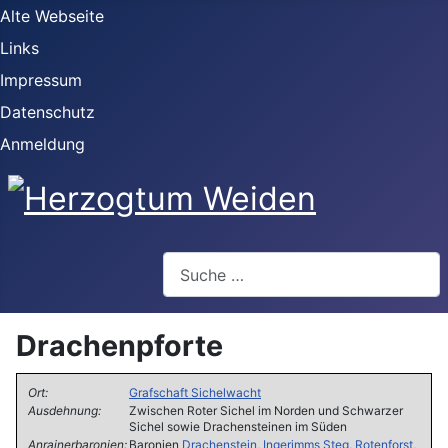
Alte Webseite
Links
Impressum
Datenschutz
Anmeldung
Webseite durchsuchen
Drachenpforte
Ort:
Grafschaft Sichelwacht
Ausdehnung:
Zwischen Roter Sichel im Norden und Schwarzer
Sichel sowie Drachensteinen im Süden
Anrainerbaronien:
Baronien
Drachenstein
,
Ingerimms Steg
,
Rotenforst
,