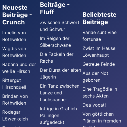
Beiträge -
Neueste
Fluff
Beliebteste
Beiträge -
Beiträge
Crunch
Zwischen Schwert
und Schwur
Variae sunt viae
Irmelin von
Im Reigen der
fortunae
Rothwilden
Silberschwäne
Zwist im Hause
Wigdis von
Die Fackeln der
Löwenhaupt
Rothwilden
Rache
Getreue Feinde
Rabana und der
Der Durst der alten
weiße Hirsch
Aus der Not
Jägerin
geboren
Rittergut
Ein Tanz zwischen
Hirschquell
Eine Tragödie in
Lanze und
sechs Akten
Brindan von
Luchsbanner
Rothwilden
Dea vocat!
Intrige in Gräflich
Rodegar
Von göttlichen
Pallingen
Löwenkelch
Plänen in fremden
aufgedeckt