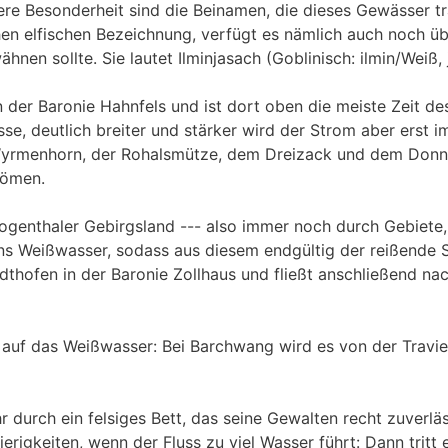
e Besonderheit sind die Beinamen, die dieses Gewässer trä
hen elfischen Bezeichnung, verfügt es nämlich auch noch üb
en sollte. Sie lautet Ilminjasach (Goblinisch: ilmin/Weiß, 
der Baronie Hahnfels und ist dort oben die meiste Zeit des
sse, deutlich breiter und stärker wird der Strom aber erst
yrmenhorn, der Rohalsmütze, dem Dreizack und dem Donne
römen.
ogenthaler Gebirgsland --- also immer noch durch Gebiete
ins Weißwasser, sodass aus diesem endgültig der reißende St
hofen in der Baronie Zollhaus und fließt anschließend nach
auf das Weißwasser: Bei Barchwang wird es von der Travi
r durch ein felsiges Bett, das seine Gewalten recht zuverl
erigkeiten, wenn der Fluss zu viel Wasser führt: Dann trit