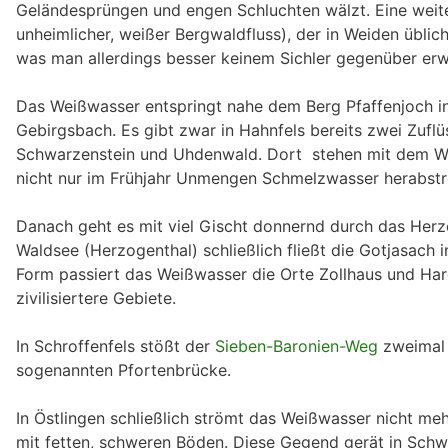
Geländesprüngen und engen Schluchten wälzt. Eine weiter
unheimlicher, weißer Bergwaldfluss), der in Weiden üblic
was man allerdings besser keinem Sichler gegenüber erwähn
Das Weißwasser entspringt nahe dem Berg Pfaffenjoch in 
Gebirgsbach. Es gibt zwar in Hahnfels bereits zwei Zuflü
Schwarzenstein und Uhdenwald. Dort stehen mit dem W
nicht nur im Frühjahr Unmengen Schmelzwasser herabst
Danach geht es mit viel Gischt donnernd durch das Herz
Waldsee (Herzogenthal) schließlich fließt die Gotjasach 
Form passiert das Weißwasser die Orte Zollhaus und Hardt
zivilisiertere Gebiete.
In Schroffenfels stößt der
Sieben-Baronien-Weg
zweimal 
sogenannten Pfortenbrücke.
In Östlingen schließlich strömt das Weißwasser nicht meh
mit fetten, schweren Böden. Diese Gegend gerät in Schwi