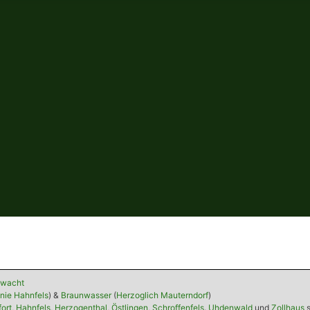
lwacht
nie Hahnfels
) &
Braunwasser
(
Herzoglich Mauterndorf
)
ort
,
Hahnfels
,
Herzogenthal
,
Östlingen
,
Schroffenfels
.
Uhdenwald
und
Zollhaus
s