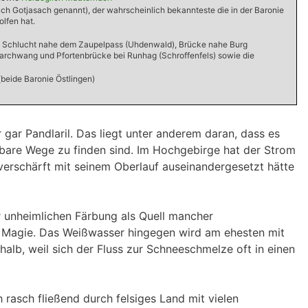
uch Gotjasach genannt), der wahrscheinlich bekannteste die in der Baronie
lfen hat.
en Schlucht nahe dem Zaupelpass (Uhdenwald), Brücke nahe Burg
Barchwang und Pfortenbrücke bei Runhag (Schroffenfels) sowie die
(beide Baronie Östlingen)
ar Pandlaril. Das liegt unter anderem daran, dass es
gbare Wege zu finden sind. Im Hochgebirge hat der Strom
verschärft mit seinem Oberlauf auseinandergesetzt hätte
r unheimlichen Färbung als Quell mancher
er Magie. Das Weißwasser hingegen wird am ehesten mit
halb, weil sich der Fluss zur Schneeschmelze oft in einen
rasch fließend durch felsiges Land mit vielen