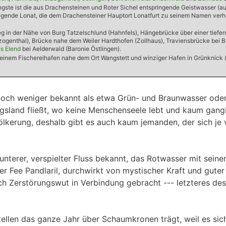
ängste ist die aus Drachensteinen und Roter Sichel entspringende Geistwasser (a
ngende Lonat, die dem Drachensteiner Hauptort Lonatfurt zu seinem Namen verho
g in der Nähe von Burg Tatzelschlund (Hahnfels), Hängebrücke über einer tief
zogenthal), Brücke nahe dem Weiler Hardthofen (Zollhaus), Traviensbrücke bei 
s Elend
bei Aelderwald (Baronie Östlingen).
kleinem Fischereihafen nahe dem Ort Wangstett und winziger Hafen in Grünknick 
och weniger bekannt als etwa Grün- und Braunwasser oder g
rgsland fließt, wo keine Menschenseele lebt und kaum gan
lkerung, deshalb gibt es auch kaum jemanden, der sich je 
nterer, verspielter Fluss bekannt, das Rotwasser mit seine
r Fee Pandlaril, durchwirkt von mystischer Kraft und gut
ch Zerstörungswut in Verbindung gebracht --- letzteres des
ellen das ganze Jahr über Schaumkronen trägt, weil es sich 