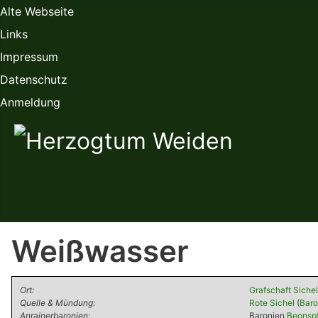
Alte Webseite
Links
Impressum
Datenschutz
Anmeldung
Weißwasser
Ort:
Grafschaft Siche
Quelle & Mündung:
Rote Sichel
(
Baro
Anrainerbaronien:
Baronien
Beonspf