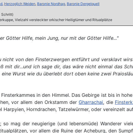
nd
,
Herzoglich Weiden
,
Baronie Nordhag
,
Baronie Dergelquell
Schritt)
rkuppe, Vielzahl versteckter orkischer Heiligtümer und Ritualplätze
Götter Hilfe, mein Jung, nur mit der Götter Hilfe..."
nicht von den Finsterzwergen entführt und versklavt wirst
 mit dir...und ich sage dir, das wäre nicht einmal das Sch
, eine Wurst wie du überlebt dort oben keine zwei Praiosläuf
es Finsterkammes in den Himmel. Das Gebirge ist bis in ho
chen, vor allem den Orkstamm der
Gharrachai
, die
Finste
 Harpyien, Horndrachen, Tatzelwürmer, oder vereinzelt auf
ch; so mag der neugierige (und lebensmüde) Wanderer vie
itualplätzen, vor allem die Ruine der Acheburg, den Sump