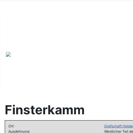
Alte Webseite
Links
Impressum
Datenschutz
Anmeldung
Finsterkamm
Ort:
Grafschaft
Helde
Ausdehnung:
Westlicher Teil d