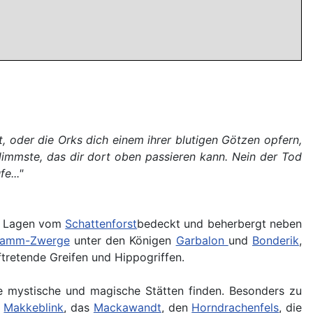
, oder die Orks dich einem ihrer blutigen Götzen opfern,
limmste, das dir dort oben passieren kann. Nein der Tod
e..."
he Lagen vom
Schattenforst
bedeckt und beherbergt neben
rkamm-Zwerge
unter den Königen
Garbalon
und
Bonderik
,
tretende Greifen und Hippogriffen.
le mystische und magische Stätten finden. Besonders zu
f
Makkeblink
, das
Mackawandt
, den
Horndrachenfels
, die