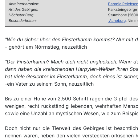
Anrainerbaronien:
Baronie Reichse
Art des Gebirges:
Kalksteingebirge
Höchster Berg:
Sturmhöhe (2600 
Besonderheiten:
Acheburg
, Nimme
"Wie du sicher über den Finsterkamm kommst? Nur mit der 
- gehört am Nôrrnstieg, neuzeitlich
"Der Finsterkamm? Mach dich nicht unglücklich. Wenn du 
dann haben die kreischenden Harpyien-Weiber ihren Spaß
hat viele Gesichter im Finsterkamm, doch eines ist sicher
-ein Vater zu seinem Sohn, neuzeitlich
Bis zu einer Höhe von 2.500 Schritt ragen die Gipfel d
wenigen, recht rückständig lebenden, wehrhaften Mens
sowie eine Unzahl an mystischen Wesen, wie zum Beispiel
Doch nicht nur die Tierwelt des Gebirges ist beachtli
nennen wären, neben den vielen versteckten orkischen R