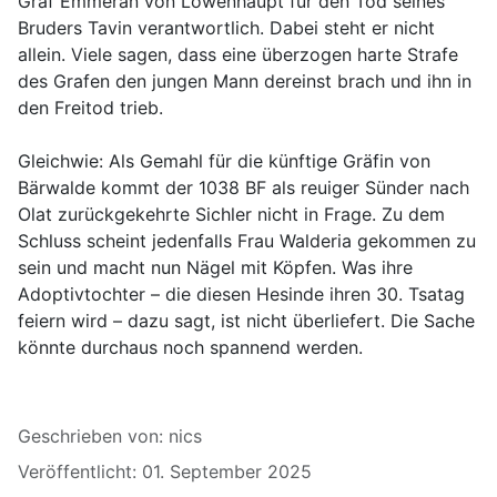
Graf
Emmeran
von Löwenhaupt für den Tod seines
Bruders
Tavin
verantwortlich. Dabei steht er nicht
allein. Viele sagen, dass eine überzogen harte Strafe
des Grafen den jungen Mann dereinst brach und ihn in
den Freitod trieb.
Gleichwie: Als Gemahl für die künftige Gräfin von
Bärwalde kommt der 1038 BF als reuiger Sünder nach
Olat
zurückgekehrte Sichler nicht in Frage. Zu dem
Schluss
scheint jedenfalls Frau
Walderia
gekommen zu
sein und macht nun Nägel mit Köpfen. Was ihre
Adoptivtochter
– die diesen
Hesinde
ihren 30.
Tsatag
feiern wird – dazu
sagt, ist nicht
überliefert. Die Sache
könnte durchaus noch spannend werden.
Details
Geschrieben von:
nics
Veröffentlicht: 01. September 2025