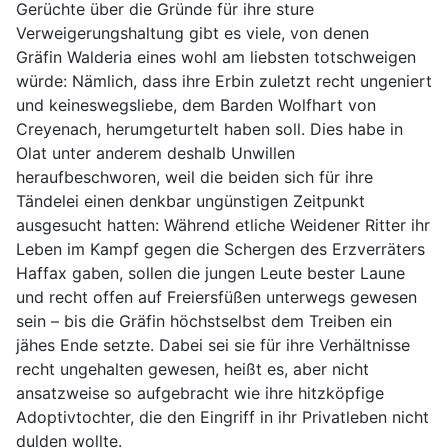
Gerüchte über die Gründe für ihre sture
Verweigerungshaltung gibt es viele, von denen
Gräfin
Walderia
eines wohl am liebsten totschweigen
würde: Nämlich, dass ihre Erbin zuletzt recht ungeniert
und
keineswegsliebe
, dem Barden
Wolfhart
von
Creyenach
, herumgeturtelt haben soll. Dies habe in
Olat
unter anderem deshalb Unwillen
heraufbeschworen, weil die beiden sich für ihre
Tändelei einen denkbar ungünstigen Zeitpunkt
ausgesucht hatten: Während etliche Weidener Ritter ihr
Leben im Kampf gegen die Schergen des Erzverräters
Haffax
gaben, sollen die jungen Leute bester Laune
und recht offen auf Freiersfüßen unterwegs gewesen
sein
– bis die Gr
äfin höchstselbst dem Treiben ein
jähes Ende setzte. Dabei sei sie für ihre Verhältnisse
recht ungehalten gewesen, heißt es, aber nicht
ansatzweise so aufgebracht wie ihre hitzköpfige
Adoptivtochter, die den Eingriff in ihr Privatleben nicht
dulden wollte.