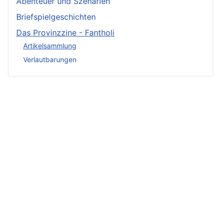
Abenteuer und Szenarien
Briefspielgeschichten
Das Provinzzine - Fantholi
Artikelsammlung
Verlautbarungen
Neueste
Beiträge -
Neueste
Fluff
Beliebteste
Beiträge -
Beiträge
Crunch
Zwischen Schwert
und Schwur
Variae sunt viae
Irmelin von
Im Reigen der
fortunae
Rothwilden
Silberschwäne
Zwist im Hause
Wigdis von
Die Fackeln der
Löwenhaupt
Rothwilden