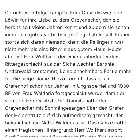
Gerüchten zufolge kämpfte Frau
Griseldis
wie eine
Löwin für ihre Liebe zu dem
Creyenacher
, den sie
bereits seit vielen Jahren kennt und zu dem sie schon
immer ein gutes Verhältnis gepflegt haben soll. Früher
störte sich daran niemand, denn die
Pallingerin
war
nicht mehr als eine Ritterin aus gutem Haus. Heute
aber ist Herr
Wolfhart
, der einem unbedeutenden
Rittergeschlecht aus der
Sichelwachter
Baronie
Uhdenwald
entstammt, keine annehmbare Partie mehr
für die junge Dame. Hinzu kommt, dass er am
Grafenhof schon vor Jahren in Ungnade fiel und 1030
BF von Frau
Walderia
fortgeschickt wurde, damit er
sich
„die H
örner abstoße“. Damals hatte der
Creyenacher
mit Schmähgesängen über den Grafen
der Heldentrutz auf sich aufmerksam gemacht, der
bekanntlich ein Neffe
Walderias
ist. Das Ganze hatte
einen tragischen Hintergrund: Herr
Wolfhart
macht