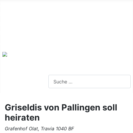
Alte Webseite
Links
Impressum
Datenschutz
Anmeldung
Webseite durchsuchen
Griseldis von Pallingen soll
heiraten
Grafenhof
Olat
,
Travia
1040 BF