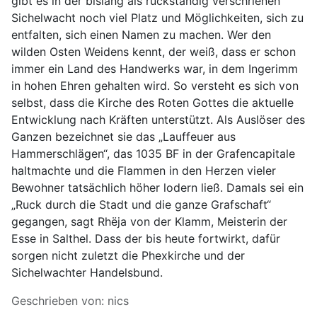
gibt es in der bislang als rückständig verschrienen
Sichelwacht noch viel Platz und Möglichkeiten, sich zu
entfalten, sich einen Namen zu machen. Wer den
wilden Osten Weidens kennt, der weiß, dass er schon
immer ein Land des Handwerks war, in dem Ingerimm
in hohen Ehren gehalten wird. So versteht es sich von
selbst, dass die Kirche des Roten Gottes die aktuelle
Entwicklung nach Kräften unterstützt. Als Auslöser des
Ganzen bezeichnet sie das „Lauffeuer aus
Hammerschlägen“, das 1035 BF in der Grafencapitale
haltmachte und die Flammen in den Herzen vieler
Bewohner tatsächlich höher lodern ließ. Damals sei ein
„Ruck durch die Stadt und die ganze Grafschaft“
gegangen, sagt Rhëja von der Klamm, Meisterin der
Esse in Salthel. Dass der bis heute fortwirkt, dafür
sorgen nicht zuletzt die Phexkirche und der
Sichelwachter Handelsbund.
Details
Geschrieben von:
nics