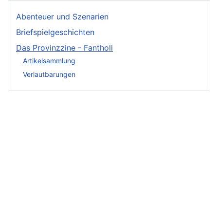
Abenteuer und Szenarien
Briefspielgeschichten
Das Provinzzine - Fantholi
Artikelsammlung
Verlautbarungen
Neueste
Beiträge -
Neueste
Fluff
Beliebteste
Beiträge -
Beiträge
Crunch
Zwischen Schwert
und Schwur
Variae sunt viae
Irmelin von
Im Reigen der
fortunae
Rothwilden
Silberschwäne