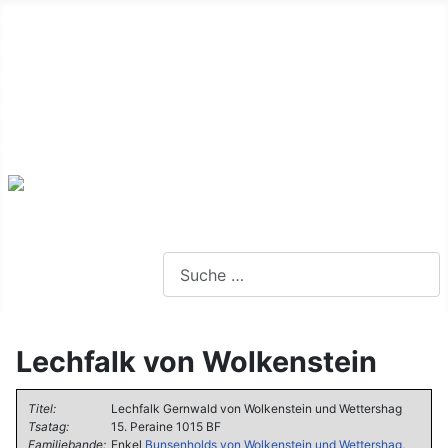
Alte Webseite
Links
Impressum
Datenschutz
Anmeldung
Webseite durchsuchen
Lechfalk von Wolkenstein
Titel:
Lechfalk Gernwald von Wolkenstein und Wettershag
Tsatag:
15. Peraine 1015 BF
Familiebande:
Enkel
Bunsenholds von Wolkenstein und Wettershag
,