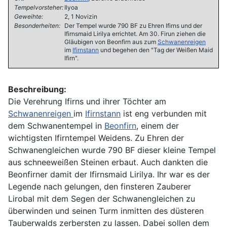
Tempelvorsteher:
Ilyoa
Geweihte:
2, 1 Novizin
Besonderheiten:
Der Tempel wurde 790 BF zu Ehren Ifirns und der
Ifirnsmaid Lirilya errichtet. Am 30. Firun ziehen die
Gläubigen von Beonfirn aus zum
Schwanenreigen
im
Ifirnstann
und begehen den "Tag der Weißen Maid
Ifirn".
Beschreibung:
Die Verehrung Ifirns und ihrer Töchter am
Schwanenreigen
im
Ifirnstann
ist eng verbunden mit
dem Schwanentempel in
Beonfirn
, einem der
wichtigsten Ifirntempel Weidens. Zu Ehren der
Schwanengleichen wurde 790 BF dieser kleine Tempel
aus schneeweißen Steinen erbaut. Auch dankten die
Beonfirner damit der Ifirnsmaid Lirilya. Ihr war es der
Legende nach gelungen, den finsteren Zauberer
Lirobal mit dem Segen der Schwanengleichen zu
überwinden und seinen Turm inmitten des düsteren
Tauberwalds zerbersten zu lassen. Dabei sollen dem