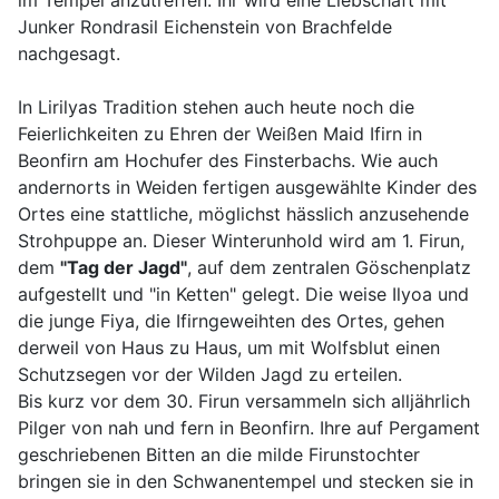
im Tempel anzutreffen. Ihr wird eine Liebschaft mit
Junker Rondrasil Eichenstein von Brachfelde
nachgesagt.
In Lirilyas Tradition stehen auch heute noch die
Feierlichkeiten zu Ehren der Weißen Maid Ifirn in
Beonfirn am Hochufer des Finsterbachs. Wie auch
andernorts in Weiden fertigen ausgewählte Kinder des
Ortes eine stattliche, möglichst hässlich anzusehende
Strohpuppe an. Dieser Winterunhold wird am 1. Firun,
dem
"Tag der Jagd"
, auf dem zentralen Göschenplatz
aufgestellt und "in Ketten" gelegt. Die weise Ilyoa und
die junge Fiya, die Ifirngeweihten des Ortes, gehen
derweil von Haus zu Haus, um mit Wolfsblut einen
Schutzsegen vor der Wilden Jagd zu erteilen.
Bis kurz vor dem 30. Firun versammeln sich alljährlich
Pilger von nah und fern in Beonfirn. Ihre auf Pergament
geschriebenen Bitten an die milde Firunstochter
bringen sie in den Schwanentempel und stecken sie in