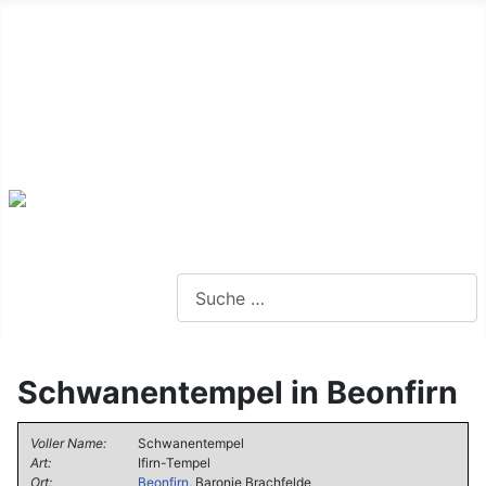
Alte Webseite
Links
Impressum
Datenschutz
Anmeldung
Webseite durchsuchen
Schwanentempel in Beonfirn
Voller Name:
Schwanentempel
Art:
Ifirn-Tempel
Ort:
Beonfirn
, Baronie Brachfelde