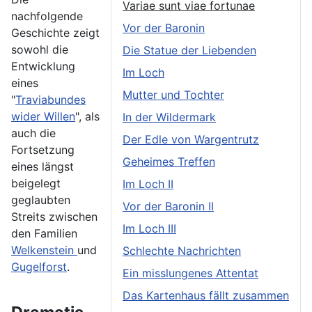
Variae sunt viae fortunae
nachfolgende
Vor der Baronin
Geschichte zeigt
sowohl die
Die Statue der Liebenden
Entwicklung
Im Loch
eines
Mutter und Tochter
"
Traviabundes
wider Willen
", als
In der Wildermark
auch die
Der Edle von Wargentrutz
Fortsetzung
Geheimes Treffen
eines längst
beigelegt
Im Loch II
geglaubten
Vor der Baronin II
Streits zwischen
Im Loch III
den Familien
Welkenstein
und
Schlechte Nachrichten
Gugelforst
.
Ein misslungenes Attentat
Das Kartenhaus fällt zusammen