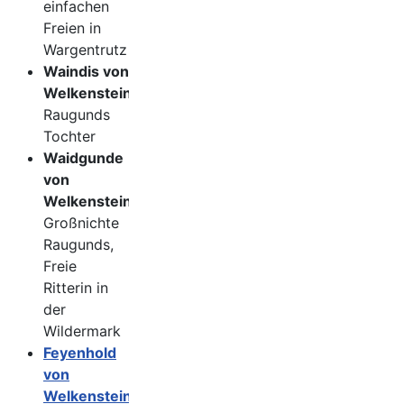
einfachen
Freien in
Wargentrutz
Waindis von
Welkenstein
Raugunds
Tochter
Waidgunde
von
Welkenstein
Großnichte
Raugunds,
Freie
Ritterin in
der
Wildermark
Feyenhold
von
Welkenstein