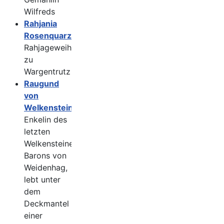
Wilfreds
Rahjania
Rosenquarz
Rahjageweihte
zu
Wargentrutz
Raugund
von
Welkenstein
Enkelin des
letzten
Welkensteiner
Barons von
Weidenhag,
lebt unter
dem
Deckmantel
einer