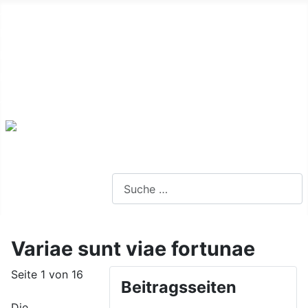
Alte Webseite
Links
Impressum
Datenschutz
Anmeldung
Webseite durchsuchen
Variae sunt viae fortunae
Seite 1 von 16
Beitragsseiten
Die