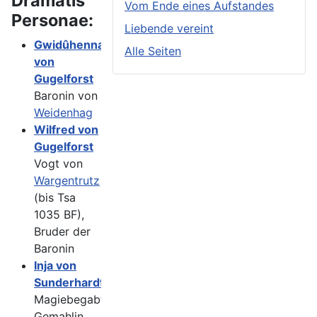
Dramatis
Vom Ende eines Aufstandes
Personae:
Liebende vereint
Gwidûhenna
Alle Seiten
von
Gugelforst
Baronin von
Weidenhag
Wilfred von
Gugelforst
Vogt von
Wargentrutz
(bis Tsa
1035 BF),
Bruder der
Baronin
Inja von
Sunderhardt
Magiebegabte
Gemahlin