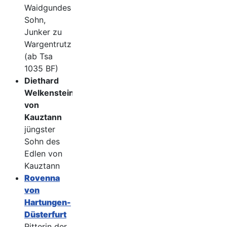
Waidgundes
Sohn,
Junker zu
Wargentrutz
(ab Tsa
1035 BF)
Diethard
Welkenstein
von
Kauztann
jüngster
Sohn des
Edlen von
Kauztann
Rovenna
von
Hartungen-
Düsterfurt
Ritterin der