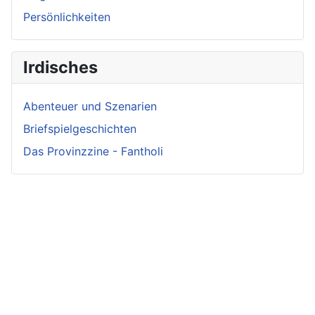
Persönlichkeiten
Irdisches
Abenteuer und Szenarien
Briefspielgeschichten
Das Provinzzine - Fantholi
Neueste
Beiträge -
Neueste
Fluff
Beliebteste
Beiträge -
Beiträge
Crunch
Zwischen Schwert
und Schwur