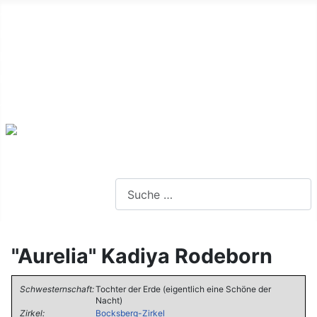
Alte Webseite
Links
Impressum
Datenschutz
Anmeldung
Webseite durchsuchen
"Aurelia" Kadiya Rodeborn
Schwesternschaft:
Tochter der Erde (eigentlich eine Schöne der
Nacht)
Zirkel:
Bocksberg-Zirkel