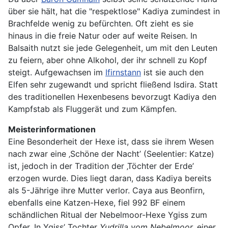
über sie hält, hat die "respektlose" Kadiya zumindest in
Brachfelde wenig zu befürchten. Oft zieht es sie
hinaus in die freie Natur oder auf weite Reisen. In
Balsaith nutzt sie jede Gelegenheit, um mit den Leuten
zu feiern, aber ohne Alkohol, der ihr schnell zu Kopf
steigt. Aufgewachsen im
Ifirnstann
ist sie auch den
Elfen sehr zugewandt und spricht fließend Isdira. Statt
des traditionellen Hexenbesens bevorzugt Kadiya den
Kampfstab als Fluggerät und zum Kämpfen.
Meisterinformationen
Eine Besonderheit der Hexe ist, dass sie ihrem Wesen
nach zwar eine ‚Schöne der Nacht’ (Seelentier: Katze)
ist, jedoch in der Tradition der ‚Töchter der Erde’
erzogen wurde. Dies liegt daran, dass Kadiya bereits
als 5-Jährige ihre Mutter verlor. Caya aus Beonfirn,
ebenfalls eine Katzen-Hexe, fiel 992 BF einem
schändlichen Ritual der Nebelmoor-Hexe Ygiss zum
Opfer. In Ygiss’ Tochter
Yudrilla vom Nebelmoor,
einer