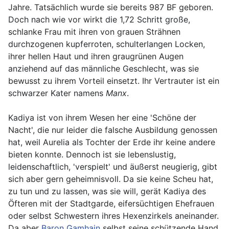
Jahre. Tatsächlich wurde sie bereits 987 BF geboren.
Doch nach wie vor wirkt die 1,72 Schritt große,
schlanke Frau mit ihren von grauen Strähnen
durchzogenen kupferroten, schulterlangen Locken,
ihrer hellen Haut und ihren graugrünen Augen
anziehend auf das männliche Geschlecht, was sie
bewusst zu ihrem Vorteil einsetzt. Ihr Vertrauter ist ein
schwarzer Kater namens
Manx
.
Kadiya ist von ihrem Wesen her eine 'Schöne der
Nacht', die nur leider die falsche Ausbildung genossen
hat, weil Aurelia als Tochter der Erde ihr keine andere
bieten konnte. Dennoch ist sie lebenslustig,
leidenschaftlich, 'verspielt' und äußerst neugierig, gibt
sich aber gern geheimnisvoll. Da sie keine Scheu hat,
zu tun und zu lassen, was sie will, gerät Kadiya des
Öfteren mit der Stadtgarde, eifersüchtigen Ehefrauen
oder selbst Schwestern ihres Hexenzirkels aneinander.
Da aber
Baron Gamhain
selbst seine schützende Hand