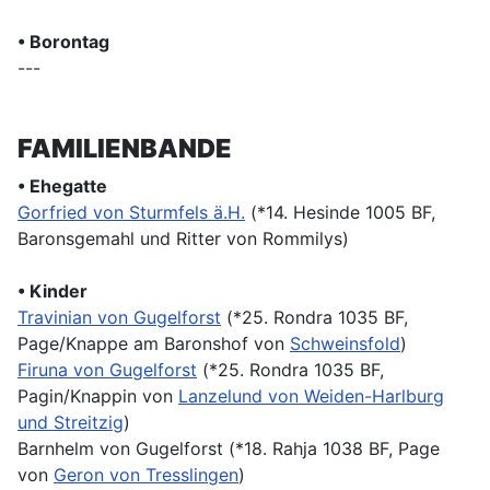
• Borontag
---
FAMILIENBANDE
• Ehegatte
Gorfried von Sturmfels ä.H.
(*14. Hesinde 1005 BF,
Baronsgemahl und Ritter von Rommilys)
• Kinder
Travinian von Gugelforst
(*25. Rondra 1035 BF,
Page/Knappe am Baronshof von
Schweinsfold
)
Firuna von Gugelforst
(*25. Rondra 1035 BF,
Pagin/Knappin von
Lanzelund von Weiden-Harlburg
und Streitzig
)
Barnhelm von Gugelforst (*18. Rahja 1038 BF, Page
von
Geron von Tresslingen
)