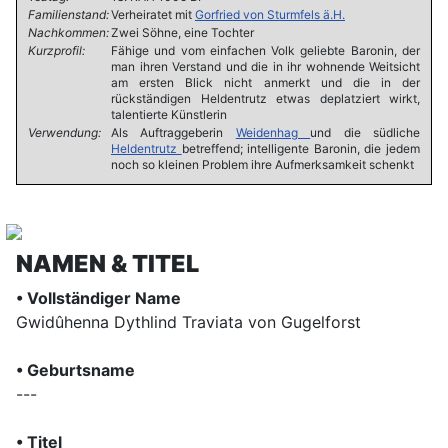
Familienstand:
Verheiratet mit
Gorfried von Sturmfels ä.H.
Nachkommen:
Zwei Söhne, eine Tochter
Kurzprofil:
Fähige und vom einfachen Volk geliebte Baronin, der
man ihren Verstand und die in ihr wohnende Weitsicht
am ersten Blick nicht anmerkt und die in der
rückständigen Heldentrutz etwas deplatziert wirkt,
talentierte Künstlerin
Verwendung:
Als Auftraggeberin
Weidenhag
und die südliche
Heldentrutz
betreffend; intelligente Baronin, die jedem
noch so kleinen Problem ihre Aufmerksamkeit schenkt
NAMEN & TITEL
• Vollständiger Name
Gwidûhenna Dythlind Traviata von Gugelforst
• Geburtsname
---
• Titel