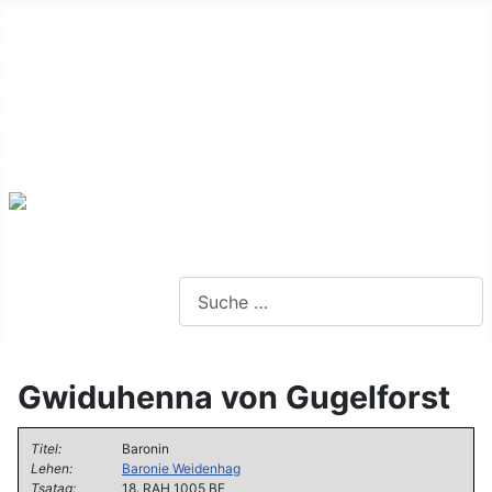
Alte Webseite
Links
Impressum
Datenschutz
Anmeldung
Webseite durchsuchen
Gwiduhenna von Gugelforst
Titel:
Baronin
Lehen:
Baronie Weidenhag
Tsatag:
18. RAH 1005 BF