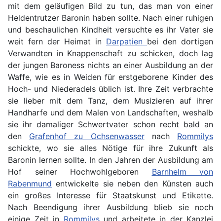
mit dem geläufigen Bild zu tun, das man von einer
Heldentrutzer Baronin haben sollte. Nach einer ruhigen
und beschaulichen Kindheit versuchte es ihr Vater sie
weit fern der Heimat in
Darpatien
bei den dortigen
Verwandten in Knappenschaft zu schicken, doch lag
der jungen Baroness nichts an einer Ausbildung an der
Waffe, wie es in Weiden für erstgeborene Kinder des
Hoch- und Niederadels üblich ist. Ihre Zeit verbrachte
sie lieber mit dem Tanz, dem Musizieren auf ihrer
Handharfe und dem Malen von Landschaften, weshalb
sie ihr damaliger Schwertvater schon recht bald an
den
Grafenhof zu Ochsenwasser
nach
Rommilys
schickte, wo sie alles Nötige für ihre Zukunft als
Baronin lernen sollte. In den Jahren der Ausbildung am
Hof seiner Hochwohlgeboren
Barnhelm von
Rabenmund
entwickelte sie neben den Künsten auch
ein großes Interesse für Staatskunst und Etikette.
Nach Beendigung ihrer Ausbildung blieb sie noch
einige Zeit in
Rommilys
und arbeitete in der Kanzlei