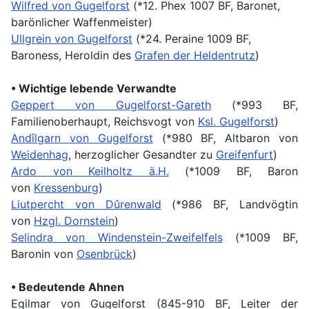
Wilfred von Gugelforst
(*12. Phex 1007 BF, Baronet,
barönlicher Waffenmeister)
Ullgrein von Gugelforst
(*24. Peraine 1009 BF,
Baroness, Heroldin des
Grafen der Heldentrutz
)
• Wichtige lebende Verwandte
Geppert von Gugelforst-Gareth
(*993 BF,
Familienoberhaupt, Reichsvogt von
Ksl. Gugelforst
)
Andîlgarn von Gugelforst
(*980 BF, Altbaron von
Weidenhag
, herzoglicher Gesandter zu
Greifenfurt
)
Ardo von Keilholtz ä.H.
(*1009 BF, Baron
von
Kressenburg
)
Liutpercht von Dûrenwald
(*986 BF, Landvögtin
von
Hzgl. Dornstein
)
Selindra von Windenstein-Zweifelfels
(*1009 BF,
Baronin von
Osenbrück
)
• Bedeutende Ahnen
Egilmar von Gugelforst (845-910 BF, Leiter der