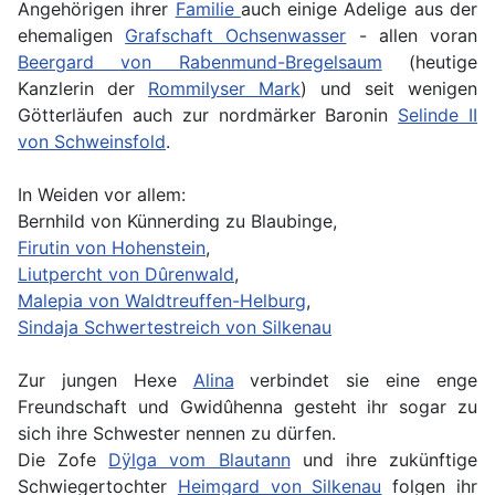
Angehörigen ihrer
Familie
auch einige Adelige aus der
ehemaligen
Grafschaft Ochsenwasser
- allen voran
Beergard von Rabenmund-Bregelsaum
(heutige
Kanzlerin der
Rommilyser Mark
) und seit wenigen
Götterläufen auch zur nordmärker Baronin
Selinde II
von Schweinsfold
.
In Weiden vor allem:
Bernhild von Künnerding zu Blaubinge,
Firutin von Hohenstein
,
Liutpercht von Dûrenwald
,
Malepia von Waldtreuffen-Helburg
,
Sindaja Schwertestreich von Silkenau
Zur jungen Hexe
Alina
verbindet sie eine enge
Freundschaft und Gwidûhenna gesteht ihr sogar zu
sich ihre Schwester nennen zu dürfen.
Die Zofe
Dÿlga vom Blautann
und ihre zukünftige
Schwiegertochter
Heimgard von Silkenau
folgen ihr