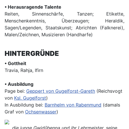
• Herausragende Talente
Reiten, Sinnenschärfe, Tanzen; Etikette,
Menschenkenntnis, Überzeugen; Heraldik,
Sagen/Legenden, Staatskunst; Abrichten (Falknerei),
Malen/Zeichnen, Musizieren (Handharfe)
HINTERGRÜNDE
• Gottheit
Travia, Rahja, Ifirn
• Ausbildung
Page bei:
Geppert von Gugelforst-Gareth
(Reichsvogt
von
Ksl. Gugelforst
)
In Ausbildung bei:
Barnhelm von Rabenmund
(damals
Graf von
Ochsenwasser
)
die junge Gwidûhenna und ihr Lehrmeister, seine