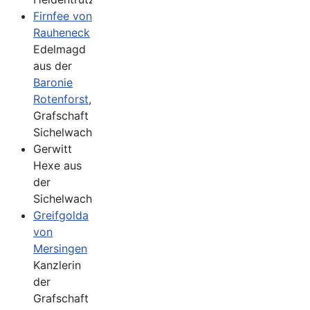
Firnfee von
Rauheneck
Edelmagd
aus der
Baronie
Rotenforst
,
Grafschaft
Sichelwacht
Gerwitt
Hexe aus
der
Sichelwacht
Greifgolda
von
Mersingen
Kanzlerin
der
Grafschaft