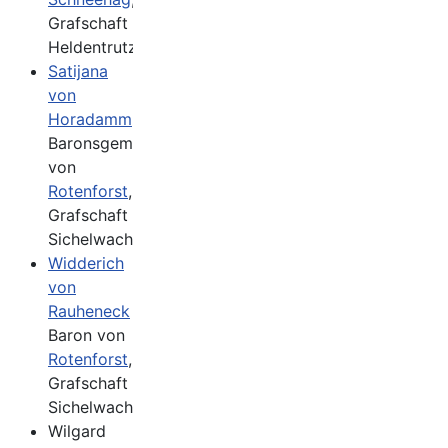
Grafschaft
Heldentrutz
Satijana
von
Horadamm
Baronsgemahlin
von
Rotenforst
,
Grafschaft
Sichelwacht
Widderich
von
Rauheneck
Baron von
Rotenforst
,
Grafschaft
Sichelwacht
Wilgard