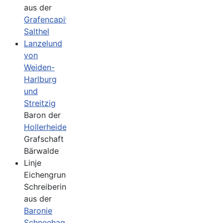
aus der
Grafencapitale
Salthel
Lanzelund
von
Weiden-
Harlburg
und
Streitzig
Baron der
Hollerheide
,
Grafschaft
Bärwalde
Linje
Eichengrund
Schreiberin
aus der
Baronie
Schneehag
,