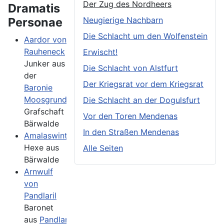
Der Zug des Nordheers
Dramatis
Personae
Neugierige Nachbarn
Die Schlacht um den Wolfenstein
Aardor von
Rauheneck
Erwischt!
Junker aus
Die Schlacht von Alstfurt
der
Der Kriegsrat vor dem Kriegsrat
Baronie
Moosgrund
,
Die Schlacht an der Dogulsfurt
Grafschaft
Vor den Toren Mendenas
Bärwalde
In den Straßen Mendenas
Amalaswintha
Hexe aus
Alle Seiten
Bärwalde
Arnwulf
von
Pandlaril
Baronet
aus
Pandlaril
,