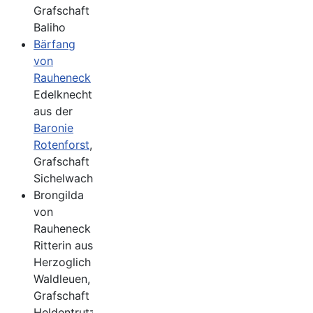
Grafschaft
Baliho
Bärfang
von
Rauheneck
Edelknecht
aus der
Baronie
Rotenforst
,
Grafschaft
Sichelwacht
Brongilda
von
Rauheneck
Ritterin aus
Herzoglich
Waldleuen,
Grafschaft
Heldentrutz