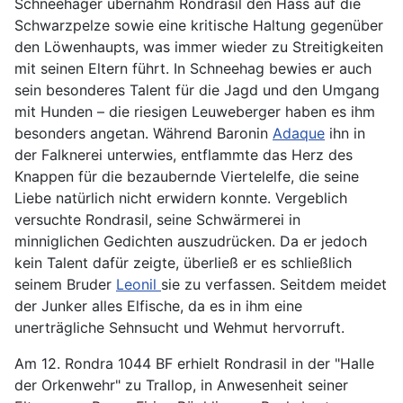
Schneehager übernahm Rondrasil den Hass auf die
Schwarzpelze sowie eine kritische Haltung gegenüber
den Löwenhaupts, was immer wieder zu Streitigkeiten
mit seinen Eltern führt. In Schneehag bewies er auch
sein besonderes Talent für die Jagd und den Umgang
mit Hunden – die riesigen Leuweberger haben es ihm
besonders angetan. Während Baronin
Adaque
ihn in
der Falknerei unterwies, entflammte das Herz des
Knappen für die bezaubernde Viertelel
fe, die seine
Liebe natürlich nicht erwidern konnte. Vergeblich
versuchte Rondrasil, seine Schwärmerei in
minniglichen Gedichten auszudrücken. Da er jedoch
kein Talent dafür zeigte, überließ er es schließlich
seinem Bruder
Leonil
sie zu verfassen. Seitdem meidet
der Junker alles Elfische, da es in ihm eine
unerträgliche Sehnsucht und Wehmut hervorruft.
Am 12. Rondra 1044 BF erhielt Rondrasil in der "Halle
der Orkenwehr" zu Trallop, in Anwesenheit seiner