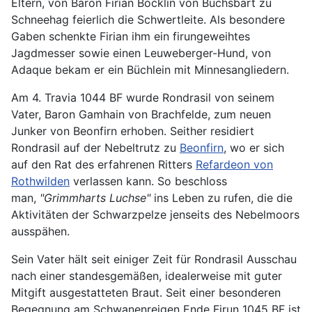
Eltern, von Baron Firian Böcklin von Buchsbart zu
Schneehag feierlich die Schwertleite. Als besondere
Gaben schenkte Firian ihm ein firungeweihtes
Jagdmesser sowie einen Leuweberger-Hund, von
Adaque bekam er ein Büchlein mit Minnesangliedern.
Am 4. Travia 1044 BF wurde Rondrasil von seinem
Vater, Baron Gamhain von Brachfelde, zum neuen
Junker von Beonfirn erhoben. Seither residiert
Rondrasil auf der Nebeltrutz zu
Beonfirn
, wo er sich
auf den Rat des erfahrenen Ritters
Refardeon von
Rothwilden
verlassen kann. So beschloss
man,
"Grimmharts Luchse"
ins Leben zu rufen, die die
Aktivitäten der Schwarzpelze jenseits des Nebelmoors
ausspähen.
Sein Vater hält seit einiger Zeit für Rondrasil Ausschau
nach einer standesgemäßen, idealerweise mit guter
Mitgift ausgestatteten Braut. Seit einer besonderen
Begegnung am Schwanenreigen Ende Firun 1045 BF ist