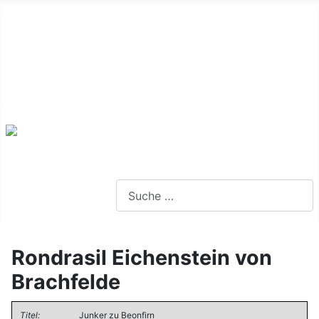
Alte Webseite
Links
Impressum
Datenschutz
Anmeldung
Webseite durchsuchen
Rondrasil Eichenstein von
Brachfelde
Titel:
Junker zu Beonfirn